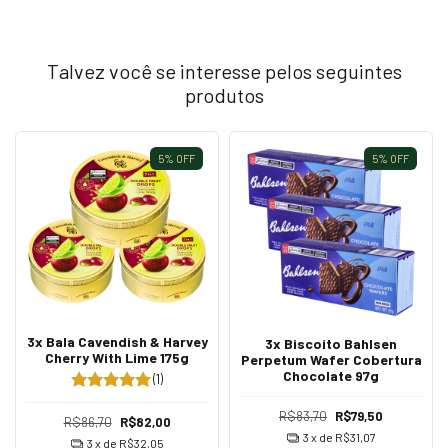
Talvez você se interesse pelos seguintes
produtos
5
%
OFF
5
%
OFF
3x Bala Cavendish & Harvey
3x Biscoito Bahlsen
Cherry With Lime 175g
Perpetum Wafer Cobertura
Chocolate 97g
(1)
R$83,70
R$79,50
R$86,70
R$82,00
3
x de
R$31,07
3
x de
R$32,05