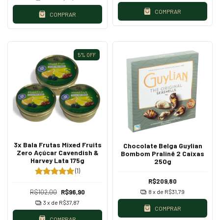
COMPRAR
COMPRAR
5
%
OFF
3x Bala Frutas Mixed Fruits
Chocolate Belga Guylian
Zero Açúcar Cavendish &
Bombom Pralinê 2 Caixas
Harvey Lata 175g
250g
(1)
R$209,80
R$102,00
R$96,90
8
x de
R$31,79
3
x de
R$37,87
COMPRAR
COMPRAR