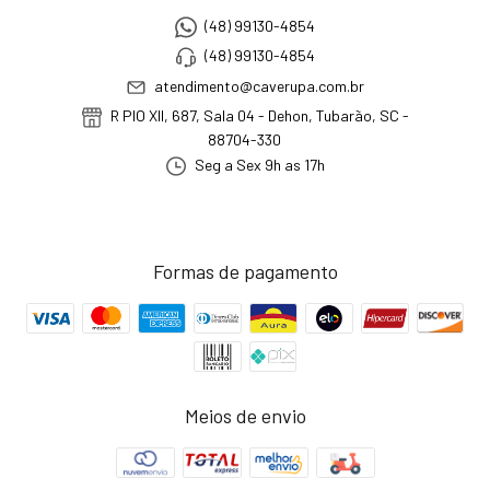
(48) 99130-4854
(48) 99130-4854
atendimento@caverupa.com.br
R PIO XII, 687, Sala 04 - Dehon, Tubarão, SC -
88704-330
Seg a Sex 9h as 17h
Formas de pagamento
Meios de envio