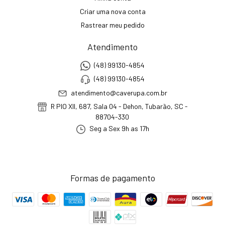
Criar uma nova conta
Rastrear meu pedido
Atendimento
(48) 99130-4854
(48) 99130-4854
atendimento@caverupa.com.br
R PIO XII, 687, Sala 04 - Dehon, Tubarão, SC -
88704-330
Seg a Sex 9h as 17h
Formas de pagamento