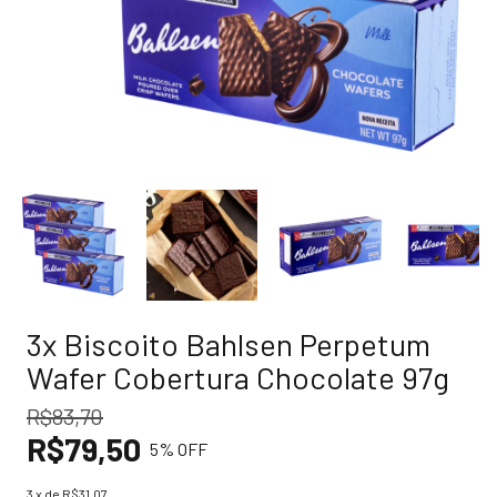
3x Biscoito Bahlsen Perpetum
Wafer Cobertura Chocolate 97g
R$83,70
R$79,50
5
% OFF
3
x de
R$31,07